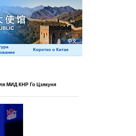
тура
Коротко о Китае
ование
еля МИД КНР Го Цзякуня