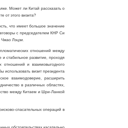
ке. Может ли Китай рассказать о
е от этого визита?
ость, что имеет большое значение
ереговоры с председателем КНР Си
 Чжао Лэцзи.
ипломатических отношений между
 и стабильное развитие, проходя
х отношений и взаимовыгодного
бы использовать визит президента
еское взаимодоверие, расширить
дничество в различных областях,
рство между Китаем и Шри-Ланкой
поисково-спасательных операций в
нных обстоятельствах касательно