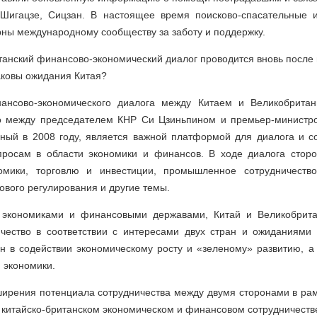
 Шигацзе, Сицзан. В настоящее время поисково-спасательные
рны международному сообществу за заботу и поддержку.
итанский финансово-экономический диалог проводится вновь после
аковы ожидания Китая?
нансово-экономического диалога между Китаем и Великобрита
ого между председателем КНР Си Цзиньпином и премьер-министр
нный в 2008 году, является важной платформой для диалога и со
росам в области экономики и финансов. В ходе диалога стор
омики, торговлю и инвестиции, промышленное сотрудничество
ового регулирования и другие темы.
экономиками и финансовыми державами, Китай и Великобрита
ество в соответствии с интересами двух стран и ожиданиями 
н в содействии экономическому росту и «зеленому» развитию, а
 экономики.
рения потенциала сотрудничества между двумя сторонами в рам
в китайско-британском экономическом и финансовом сотрудничеств