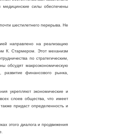
 и медицинские силы обеспечены
 почти шестилетнего перерыва. Не
нией направлено на реализацию
ом К. Стармером. Этот механизм
трудничества по стратегическим,
оны обсудят макроэкономическую
, развитие финансового рынка,
ния укрепляют экономические и
всех слоев общества, что имеет
 также придаст определенность и
ках этого диалога и продвижения
е.