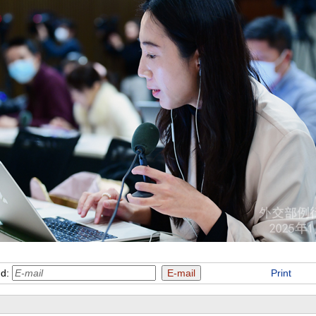
nd:
Print