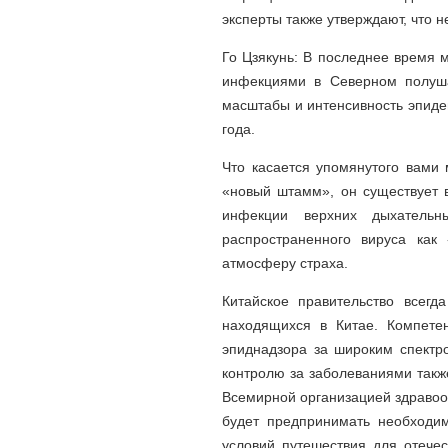
эксперты также утверждают, что 
Го Цзякунь: В последнее время 
инфекциями в Северном полуша
масштабы и интенсивность эпиде
года.
Что касается упомянутого вами 
«новый штамм», он существует 
инфекции верхних дыхательн
распространенного вируса как
атмосферу страха.
Китайское правительство всег
находящихся в Китае. Компете
эпиднадзора за широким спектр
контролю за заболеваниями такж
Всемирной организацией здравоо
будет предпринимать необходи
условий путешествия для отечес