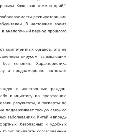
доровьем. Каков ваш комментарий?
й заболеваемости респираторными
збудителей. В настоящее время
м в аналогичный период прошлого
от компетентных органов, это не
страненным вирусом, вызывающим
без лечения. Характеристика
слу и преднамеренно нагнетает
раждан и иностранных граждан,
себя инициативу по проведению
вали результаты, а эксперты по
же поддерживает тесную связь со
ых заболеваниях. Китай и впредь
фортных, безопасных и удобных
е будут прилагать согласованные