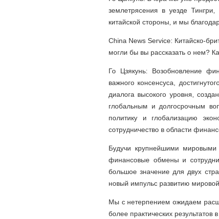
землетрясения в уезде Тингри,
китайской стороны, и мы благода
China News Service: Китайско-бр
могли бы вы рассказать о нем? К
Го Цзякунь: Возобновление фи
важного консенсуса, достигнут
диалога высокого уровня, созда
глобальным и долгосрочным воп
политику и глобализацию экон
сотрудничество в области финанс
Будучи крупнейшими мировыми 
финансовые обмены и сотруднич
большое значение для двух стра
новый импульс развитию мировой
Мы с нетерпением ожидаем расши
более практических результатов 