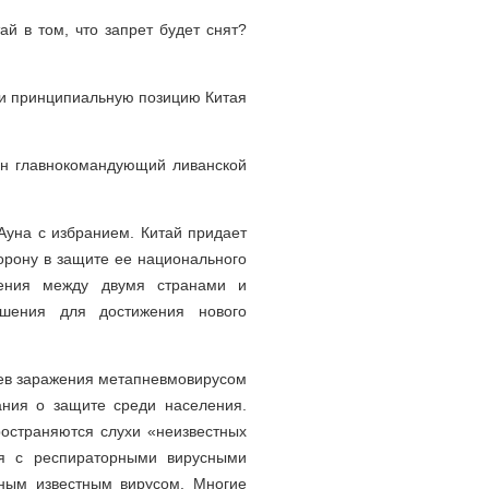
й в том, что запрет будет снят?
али принципиальную позицию Китая
ан главнокомандующий ливанской
 Ауна с избранием. Китай придает
орону в защите ее национального
ошения между двумя странами и
ношения для достижения нового
чаев заражения метапневмовирусом
ания о защите среди населения.
ространяются слухи «неизвестных
ия с респираторными вирусными
ным известным вирусом. Многие