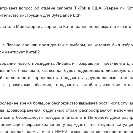
ривает вопрос об отмене запрета TikTok в США. Уверен ли Кита
ительство инструкции для ByteDance Ltd?
тавители Министерства торговли Китая ранее неоднократно излаг
 в Ливане прошли президентские выборы, на которых был избр
комментирует Китай?
избрание нового президента Ливана и поздравляет президента Д.
шений с Ливаном и, как всегда, будет поддерживать ливанскую ст
ой целостности, продолжать продвигать дружественные отн
о в различных областях, продвигать китайско-ливанские от
 в последнее время большое беспокойство вызывает рост числа слу
ны здравоохранения отдельных стран распространяют напомин
ться о безопасности поездок в Китай, а в Интернете даже расп
организация здравоохранения утверждает, что текущая ситуац
 в пределах нормы, и что HMPV также является распространен