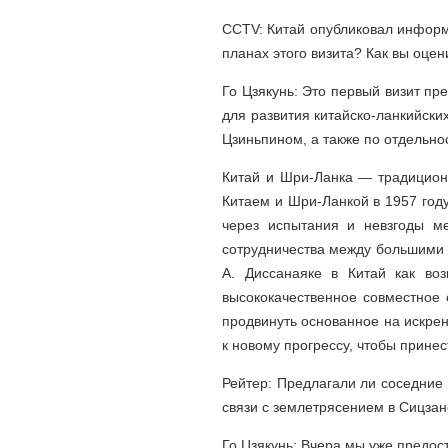
CCTV: Китай опубликовал информ
планах этого визита? Как вы оце
Го Цзякунь: Это первый визит пр
для развития китайско-ланкийски
Цзиньпином, а также по отдельно
Китай и Шри-Ланка — традицион
Китаем и Шри-Ланкой в 1957 год
через испытания и невзгоды м
сотрудничества между большими и
А. Диссанаяке в Китай как воз
высококачественное совместное 
продвинуть основанное на искре
к новому прогрессу, чтобы прине
Рейтер: Предлагали ли соседние 
связи с землетрясением в Сицза
Го Цзякунь: Вчера мы уже предо