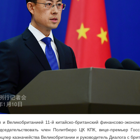
 и Великобританией 11-й китайско-британский финансово-эконом
дседательствовать член Политбюро ЦК КПК, вице-премьер Госс
нцлер казначейства Великобритании и руководитель Диалога с брит