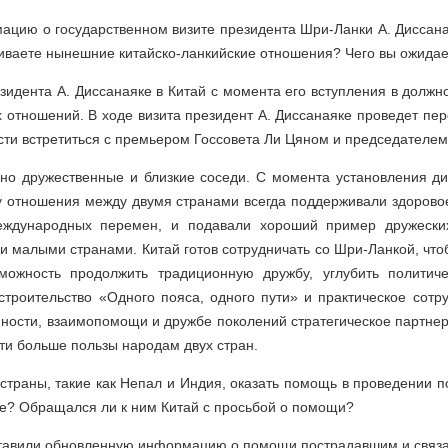
ацию о государственном визите президента Шри-Ланки А. Диссаная
ниваете нынешние китайско-ланкийские отношения? Чего вы ожидает
езидента А. Диссанаяке в Китай с момента его вступления в должн
х отношений. В ходе визита президент А. Диссанаяке проведет п
сти встретиться с премьером Госсовета Ли Цяном и председателем
но дружественные и близкие соседи. С момента установления д
у отношения между двумя странами всегда поддерживали здоровое
еждународных перемен, и подавали хороший пример дружески
 малыми странами. Китай готов сотрудничать со Шри-Ланкой, что
можность продолжить традиционную дружбу, углубить политич
строительство «Одного пояса, одного пути» и практическое сотру
нности, взаимопомощи и дружбе поколений стратегическое партне
сти больше пользы народам двух стран.
страны, такие как Непал и Индия, оказать помощь в проведении 
не? Обращался ли к ним Китай с просьбой о помощи?
ставили обновленную информацию о помощи пострадавшим и связа