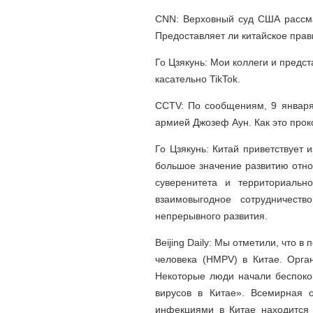
CNN: Верховный суд США рассмат
Предоставляет ли китайское прав
Го Цзякунь: Мои коллеги и предс
касательно TikTok.
CCTV: По сообщениям, 9 января
армией Джозеф Аун. Как это про
Го Цзякунь: Китай приветствует 
большое значение развитию отно
суверенитета и территориальн
взаимовыгодное сотрудничеств
непрерывного развития.
Beijing Daily: Мы отметили, что
человека (HMPV) в Китае. Орга
Некоторые люди начали беспокои
вирусов в Китае». Всемирная 
инфекциями в Китае находится