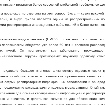
нет никаких признаков более серьезной глобальной проблемы со з
мы неоднократно отвечали на этот вопрос. Зима — сезон высоко
рии, и вирус гриппа является одним из распространенных во
мии респираторных инфекционных заболеваний в Китае ниже, че
метапневмовируса человека (HMPV), то, как нам стало известно 
в человеческом обществе уже более 60 лет и является распро
ых путей. Он проявляется как заболевание, проходящее 
 «неизвестного вируса» противоречит научному здравому смы
да придавало большое значение физическому здоровью своих г
нтные китайские власти и технические организации взяли на 
ом острых респираторных инфекционных заболеваний и обнародо
е неоднократно рассказывали о научных мерах защиты. Китай так
хранения для обмена своевременной информацией о респираторн
мые инициативы и делать все возможное для обеспечения ком
твенных и иностранных туристов, и мы также надеемся, что вс