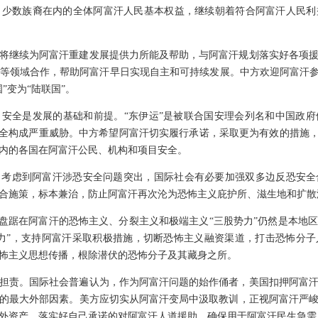
、少数族裔在内的全体阿富汗人民基本权益，继续朝着符合阿富汗人民利
将继续为阿富汗重建发展提供力所能及帮助，与阿富汗规划落实好各项
等领域合作，帮助阿富汗早日实现自主和可持续发展。中方欢迎阿富汗参
”变为“陆联国”。
安全是发展的基础和前提。“东伊运”是被联合国安理会列名和中国政
安全构成严重威胁。中方希望阿富汗切实履行承诺，采取更为有效的措施，
内的各国在阿富汗公民、机构和项目安全。
。考虑到阿富汗涉恐安全问题突出，国际社会有必要加强双多边反恐安全
合施策，标本兼治，防止阿富汗再次沦为恐怖主义庇护所、滋生地和扩散
。盘踞在阿富汗的恐怖主义、分裂主义和极端主义“三股势力”仍然是本地
力”，支持阿富汗采取积极措施，切断恐怖主义融资渠道，打击恐怖分
怖主义思想传播，根除潜伏的恐怖分子及其藏身之所。
担责。国际社会普遍认为，作为阿富汗问题的始作俑者，美国扣押阿富
的最大外部因素。美方应切实从阿富汗变局中汲取教训，正视阿富汗严
外资产，落实好自己承诺的对阿富汗人道援助，确保用于阿富汗民生急需