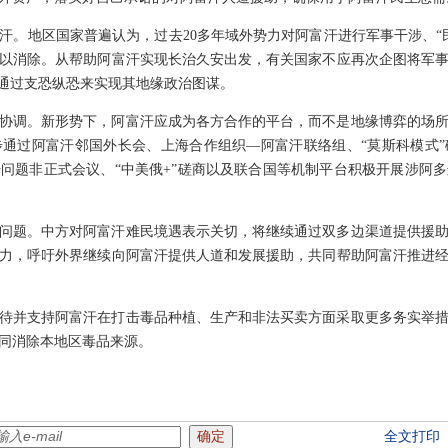
汗。地区国家普遍认为，过去20多年域外势力对阿富汗进行军事干涉、“
以消除。从帮助阿富汗实现长治久安出发，有关国家不应再次企图将军
应通过支恐纵恐来实现其地缘政治图谋。
协调。新形势下，阿富汗应成为各方合作的平台，而不是地缘博弈的场
通过阿富汗邻国外长会、上海合作组织—阿富汗联络组、“莫斯科模式
问题非正式会议、“中美俄+”磋商以及联合国等机制平台积极开展涉阿
问题。中方对阿富汗难民境遇表示关切，将继续通过双多边渠道提供援
力，呼吁外界继续向阿富汗提供人道和发展援助，共同帮助阿富汗推进
待并支持阿富汗在打击毒品种植、生产和非法买卖方面采取更多务实举
同消除本地区毒品来源。
全文打印