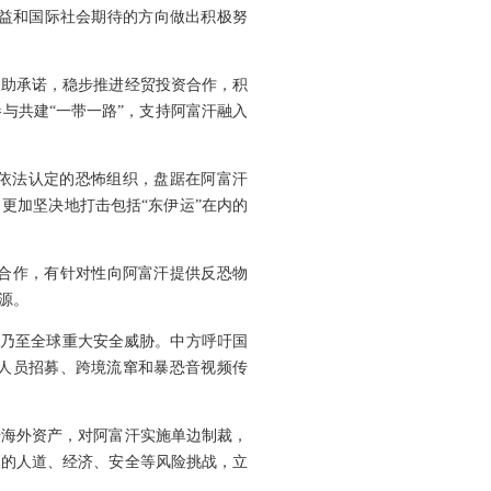
益和国际社会期待的方向做出积极努
援助承诺，稳步推进经贸投资合作，积
与共建“一带一路”，支持阿富汗融入
府依法认定的恐怖组织，盘踞在阿富汗
更加坚决地打击包括“东伊运”在内的
合作，有针对性向阿富汗提供反恐物
源。
区乃至全球重大安全威胁。中方呼吁国
子人员招募、跨境流窜和暴恐音视频传
汗海外资产，对阿富汗实施单边制裁，
峻的人道、经济、安全等风险挑战，立
。