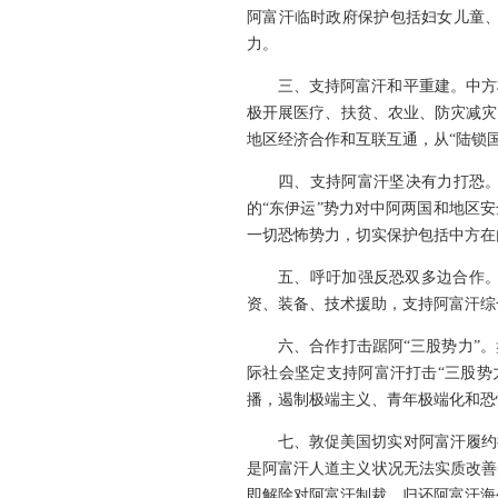
阿富汗临时政府保护包括妇女儿童
力。
三、支持阿富汗和平重建。中方
极开展医疗、扶贫、农业、防灾减灾
地区经济合作和互联互通，从“陆锁国
四、支持阿富汗坚决有力打恐。
的“东伊运”势力对中阿两国和地区
一切恐怖势力，切实保护包括中方在
五、呼吁加强反恐双多边合作
资、装备、技术援助，支持阿富汗综
六、合作打击踞阿“三股势力”
际社会坚定支持阿富汗打击“三股势
播，遏制极端主义、青年极端化和恐
七、敦促美国切实对阿富汗履约
是阿富汗人道主义状况无法实质改善
即解除对阿富汗制裁，归还阿富汗海