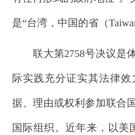
是“台湾，中国的省（Taiwan，P
联大第2758号决议是
际实践充分证实其法律效
据、理由或权利参加联合
国际组织。近年来，以美