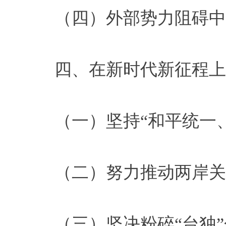
（四）外部势力阻碍中
四、在新时代新征程上
（一）坚持“和平统一、
（二）努力推动两岸关
（三）坚决粉碎“台独”