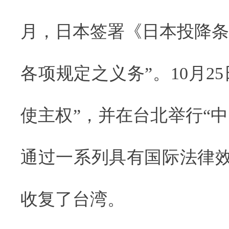
月，日本签署《日本投降条
各项规定之义务”。10月2
使主权”，并在台北举行“
通过一系列具有国际法律
收复了台湾。