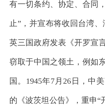
有一切条约、协定、合同
止”，并宣布将收回台湾、澎
英三国政府发表《开罗宣
窃取于中国之领土，例如
国。1945年7月26日，
的《波茨坦公告》，重申“