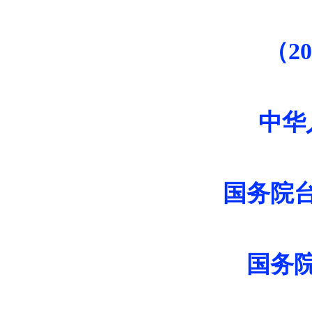
（2
中华
国务院
国务