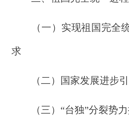
（一）实现祖国完全统
求
（二）国家发展进步引
（三）“台独”分裂势力