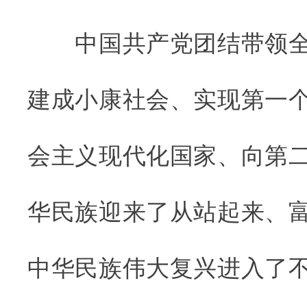
中国共产党团结带领全
建成小康社会、实现第一
会主义现代化国家、向第
华民族迎来了从站起来、
中华民族伟大复兴进入了