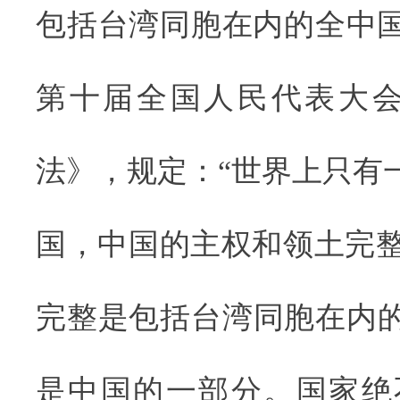
包括台湾同胞在内的全中国人
第十届全国人民代表大
法》，规定：“世界上只有
国，中国的主权和领土完
完整是包括台湾同胞在内的
是中国的一部分。国家绝