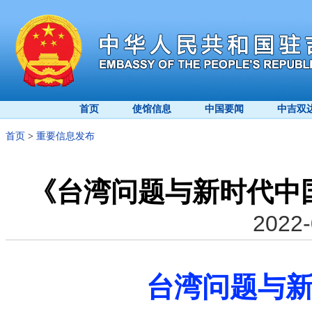
首页
使馆信息
中国要闻
中吉双
首页
>
重要信息发布
《台湾问题与新时代中
2022-
台湾问题与