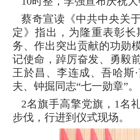
10时整，李强宣布庆祝
蔡奇宣读《中共中央关于
定》指出，为隆重表彰长
务、作出突出贡献的功勋
记使命，踔厉奋发、勇毅
王於昌、李连成、吾哈斯
夫、钟掘同志“七一勋章”。
2名旗手高擎党旗，1名
步伐，行进到仪式现场。