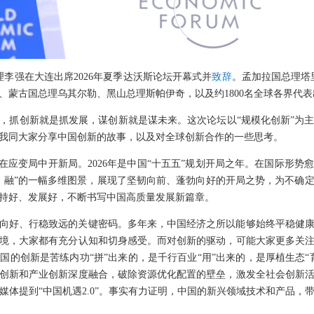
总理李强在大连出席2026年夏季达沃斯论坛开幕式并
致辞
。孟加拉国总理塔
、蒙古国总理乌其尔勒、黑山总理斯帕伊奇，以及约1800名全球各界代表
，抓创新就是抓发展，谋创新就是谋未来。这次论坛以“规模化创新”为
我同大家分享中国创新的故事，以及对全球创新合作的一些思考。
济在应变局中开新局。2026年是中国“十五五”规划开局之年。在国际形
、融”的一幅多维图景，展现了坚韧向前、蓬勃向好的开局之势，为不确
持好、发展好，不断书写中国高质量发展新篇章。
向好、行稳致远的关键密码。多年来，中国经济之所以能够始终平稳健
境，大家都有充分认知和切身感受。而对创新的驱动，可能大家更多关
国的创新是苦练内功“拼”出来的，是千行百业“用”出来的，是厚植生态“
创新和产业创新深度融合，破除资源优化配置的壁垒，激发全社会创新
媒体提到“中国机遇2.0”。事实有力证明，中国的新兴领域技术和产品，