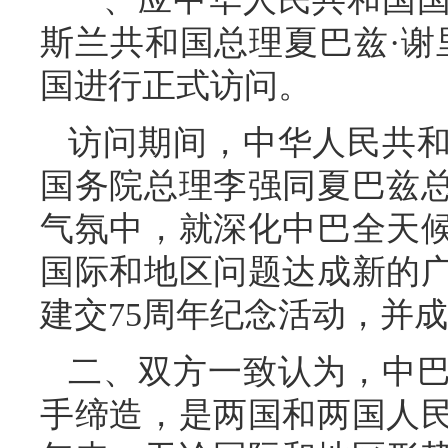
斯兰共和国总理夏巴兹·谢里夫
国进行正式访问。
访问期间，中华人民共
国务院总理李强同夏巴兹
气氛中，就深化中巴全天
国际和地区问题达成新的
建交75周年纪念活动，并
二、双方一致认为，中
手缔造，是两国和两国人民