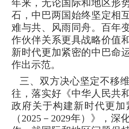
年来，无论国际和地区形
石，中巴两国始终坚定相
难与共、风雨同舟。百年
作伙伴关系更具战略价值
新时代更加紧密的中巴命
作出示范。
三、双方决心坚定不移
往，落实好《中华人民共
政府关于构建新时代更加
（2025－2029年）》