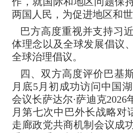
作，就国际和地区问题保
两国人民，为促进地区和世
巴方高度重视并支持习
体理念以及全球发展倡议
全球治理倡议。
四、双方高度评价巴基斯坦
月底5月初成功访问中国
会议长萨达尔·萨迪克2026
月第七次中巴外长战略对
走廊政党共商机制会议成