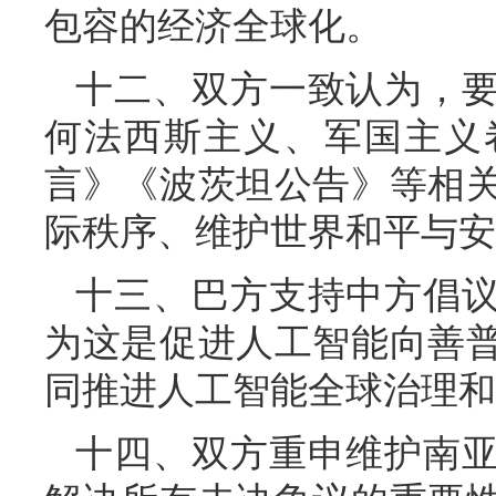
包容的经济全球化。
十二、双方一致认为，
何法西斯主义、军国主义
言》《波茨坦公告》等相
际秩序、维护世界和平与安
十三、巴方支持中方倡
为这是促进人工智能向善
同推进人工智能全球治理和
十四、双方重申维护南