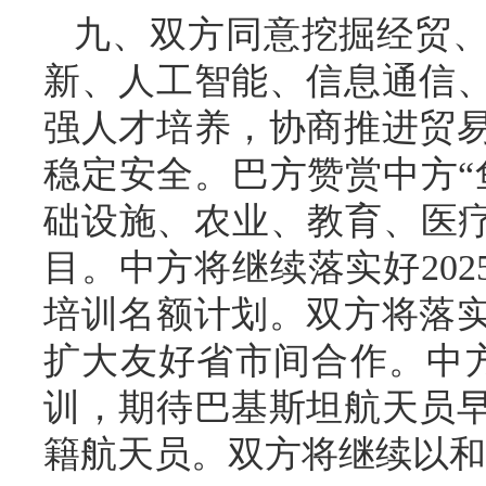
九、双方同意挖掘经贸
新、人工智能、信息通信
强人才培养，协商推进贸
稳定安全。巴方赞赏中方“
础设施、农业、教育、医疗
目。中方将继续落实好2025
培训名额计划。双方将落
扩大友好省市间合作。中
训，期待巴基斯坦航天员
籍航天员。双方将继续以和