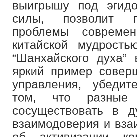
выигрышу под эгид
силы, позволит п
проблемы совреме
китайской мудрость
“Шанхайского духа”
яркий пример соверш
управления, убедит
том, что разные
сосуществовать в д
взаимодоверия и вза
об активизации ко