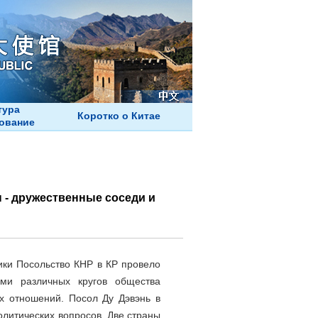
тура
Коротко о Китае
ование
 - дружественные соседи и
ики Посольство КНР в КР провело
ями различных кругов общества
х отношений. Посол Ду Дэвэнь в
олитических вопросов. Две страны