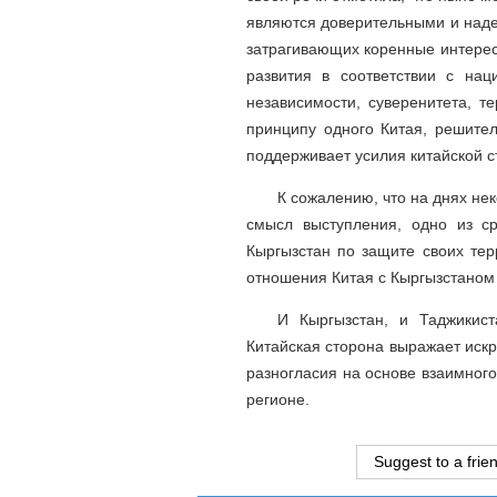
являются доверительными и наде
затрагивающих коренные интерес
развития в соответствии с на
независимости, суверенитета, т
принципу одного Китая, решите
поддерживает усилия китайской с
К сожалению, что на днях н
смысл выступления, одно из с
Кыргызстан по защите своих те
отношения Китая с Кыргызстаном 
И Кыргызстан, и Таджикис
Китайская сторона выражает иск
разногласия на основе взаимного
регионе.
Suggest to a frie