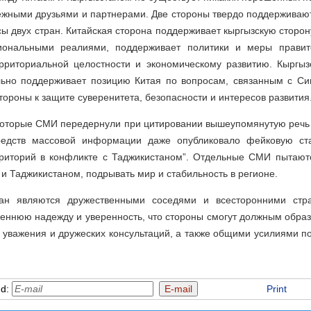
жными друзьями и партнерами. Две стороны твердо поддерживают 
ы двух стран. Китайская сторона поддерживает кыргызскую сторон
циональными реалиями, поддерживает политики и меры правит
ерриториальной целостности и экономическому развитию. Кыргы
льно поддерживает позицию Китая по вопросам, связанным с Си
тороны к защите суверенитета, безопасности и интересов развития
екоторые СМИ передернули при цитировании вышеупомянутую речь
редств массовой информации даже опубликовало фейковую ст
рриторий в конфликте с Таджикистаном”. Отдельные СМИ пытают
и Таджикистаном, подрывать мир и стабильность в регионе.
тан являются дружественными соседями и всесторонними стра
реннюю надежду и уверенность, что стороны смогут должным образ
 уважения и дружеских консультаций, а также общими усилиями п
nd:
Print