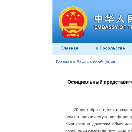
Главная
о Посольстве
Главная
>
Важные сообщения
Официальный представител
20 сентября в целях праздн
научно-практическую конферен
Кыргызстана дружески обменили
своей речи отметила, что ныне м