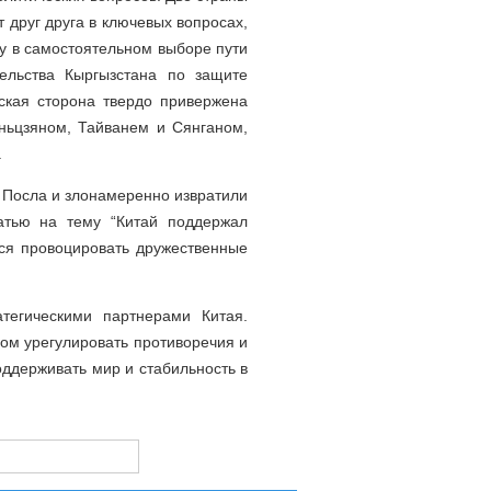
друг друга в ключевых вопросах,
у в самостоятельном выборе пути
ельства Кыргызстана по защите
зская сторона твердо привержена
ньцзяном, Тайванем и Сянганом,
.
 Посла и злонамеренно извратили
атью на тему “Китай поддержал
ся провоцировать дружественные
тегическими партнерами Китая.
ом урегулировать противоречия и
оддерживать мир и стабильность в