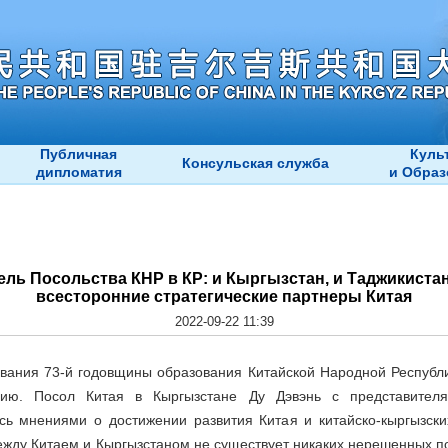
Публичная
Куль
Консульская служба
дипломатия
и Образ
ь Посольства КНР в КР: и Кыргызстан, и Таджикистан
всесторонние стратегические партнеры Китая
2022-09-22 11:39
ования 73-й годовщины образования Китайской Народной Республ
цию. Посол Китая в Кыргызстане Ду Дэвэнь с представител
сь мнениями о достижении развития Китая и китайско-кыргызски
ежду Китаем и Кыргызстаном не существует никаких нерешенных п