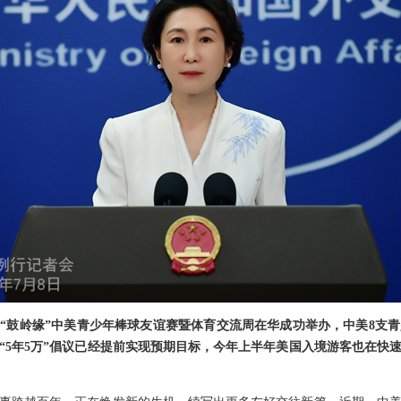
6年“鼓岭缘”中美青少年棒球友谊赛暨体育交流周在华成功举办，中美8支
“5年5万”倡议已经提前实现预期目标，今年上半年美国入境游客也在快