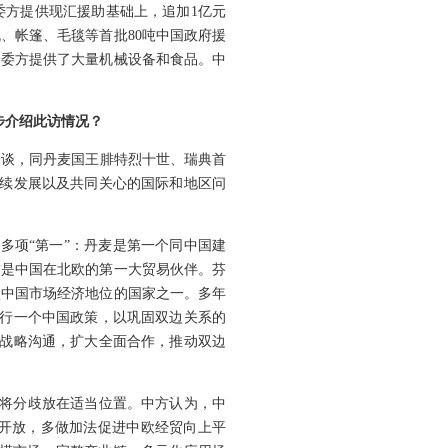
委方提供现汇援助基础上，追加1亿元
、帐篷、毛毯等首批80吨中国政府援
向委方提供了大量机械设备和食品。中
步介绍此访情况？
会谈，同丹麦国王腓特烈十世、瑞典首
持续发展以及共同关心的国际和地区问
多项“第一”：丹麦是第一个同中国建
前是中国在北欧的第一大贸易伙伴。芬
认中国市场经济地位的国家之一。多年
奉行一个中国政策，以巩固双边关系的
强战略沟通，扩大全面合作，推动双边
，将分歧放在适当位置。
中方认为，中
开放，多做加法促进中欧经贸向上平