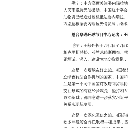
毛宁：中方高度关注委内瑞拉地
人民币紧急无偿援助。中国红十字会
助物资已经通过包机抵达委内瑞拉。
方愿意根据委内瑞拉灾情发展，继续
总台华语环球节目中心记者：王
毛宁：
王毅外长于7月2日至7
相克里斯特松、芬兰总统斯图布、挪
题坦诚、深入、建设性地交换意见，
这是一次赓续友好之旅。4国都
立绿色转型合作机制的国家，中国和
兰是第一个同中国签订政府间贸易协
交往形成的有益经验就是，坚持相互
政治基础；都同意进一步落实习近平
关系实现新发展。
这是一次深化互信之旅。4国是
欧多年经贸合作已取得丰硕成果，