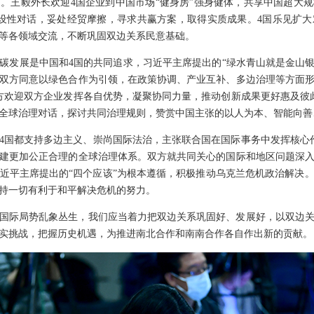
。王毅外长欢迎4国企业到中国市场“健身房”强身健体，共享中国超大
设性对话，妥处经贸摩擦，寻求共赢方案，取得实质成果。4国乐见扩
等各领域交流，不断巩固双边关系民意基础。
碳发展是中国和4国的共同追求，习近平主席提出的“绿水青山就是金山银
双方同意以绿色合作为引领，在政策协调、产业互补、多边治理等方面
方欢迎双方企业发挥各自优势，凝聚协同力量，推动创新成果更好惠及彼
全球治理对话，探讨共同治理规则，赞赏中国主张的以人为本、智能向善
4国都支持多边主义、崇尚国际法治，主张联合国在国际事务中发挥核心
建更加公正合理的全球治理体系。双方就共同关心的国际和地区问题深
近平主席提出的“四个应该”为根本遵循，积极推动乌克兰危机政治解决
持一切有利于和平解决危机的努力。
国际局势乱象丛生，我们应当着力把双边关系巩固好、发展好，以双边
实挑战，把握历史机遇，为推进南北合作和南南合作各自作出新的贡献。