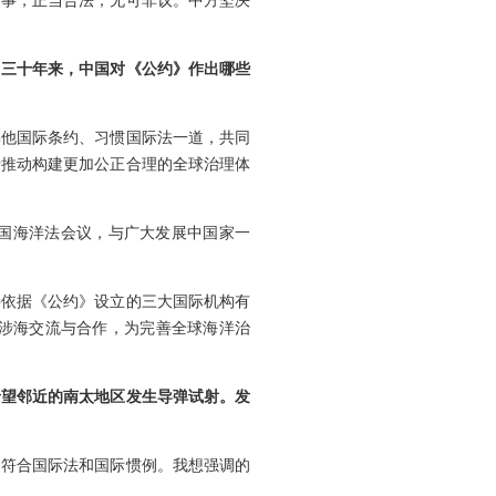
的事，正当合法，无可非议。中方坚决
？三十年来，中国对《公约》作出哪些
与其他国际条约、习惯国际法一道，共同
于推动构建更加公正合理的全球治理体
国海洋法会议，与广大发展中国家一
持依据《公约》设立的三大国际机构有
涉海交流与合作，为完善全球海洋治
希望邻近的南太地区发生导弹试射。发
，符合国际法和国际惯例。我想强调的