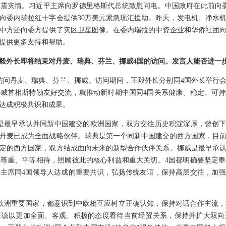
震灾情。习近平主席向罗德里格斯代总统致慰问电。中国政府在此前向
向委内瑞拉红十字会提供30万美元紧急现汇援助。昨天，发电机、净水机
中方还向委方提供了灾区卫星图像。在委内瑞拉的中资企业和华侨社团
提供更多支持和帮助。
毅外长即将结束对丹麦、瑞典、芬兰、挪威4国的访问。发言人能否进一
日访问丹麦、瑞典、芬兰、挪威。访问期间，王毅外长分别同4国外长举行
威首相斯特勒友好交流，就推动新时期中国同4国关系健康、稳定、可
达成积极共识和成果。
是最早承认并同新中国建交的欧洲国家，双方交往历史积淀深厚，曾创下
丹麦已成为全面战略伙伴。瑞典是第一个同新中国建交的西方国家，目
定的西方国家，双方结成面向未来的新型合作伙伴关系。挪威是最早承
尊重、平等相待，照顾彼此的核心利益和重大关切。4国都明确要坚定
主席同4国领导人达成的重要共识，弘扬传统友谊，保持高层交往，加
欧洲重要国家，都意识到中欧相互应树立正确认知，保持对话合作主流
应该以更加全面、客观、积极的态度看待当前经贸关系，保持并扩大双向