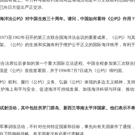
国固有领土。中方科考船在钓鱼岛周边海域活动是中方主权权利范围内
已向日方提出严正交涉。
海洋法公约》对中国生效三十周年。请问，中国如何看待《公约》作用
1973至1982年召开的第三次联合国海洋法会议的重要成果。《公约》
架。《公约》的生效和实施有利于维护公平正义的国际海洋秩序，有利
国合法席位后参加的第一个重大国际立法进程。中国全程参加第三次联合
是《公约》首批签署国，并于1996年7月7日成为《公约》缔约国。
公约》权利、履行《公约》义务、弘扬《公约》体现的多边主义精神，支
维护海上和平与安全、促进海洋可持续发展、加强海洋科研与环保、推动
试射活动，其中包括所罗门群岛、新西兰等南太平洋国家。他们表示不
军事训练活动，不针对任何特定国家和目标，事先向有关国家作了通报
自卫防御核战略。有关国家没有必要过度解读。