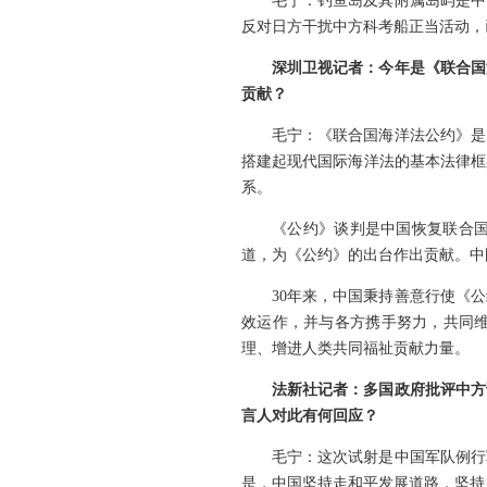
毛宁：钓鱼岛及其附属岛屿是中
反对日方干扰中方科考船正当活动，
深圳卫视记者：今年是《联合国
贡献？
毛宁：《联合国海洋法公约》是
搭建起现代国际海洋法的基本法律框
系。
《公约》谈判是中国恢复联合
道，为《公约》的出台作出贡献。中国
30年来，中国秉持善意行使《
效运作，并与各方携手努力，共同
理、增进人类共同福祉贡献力量。
法新社记者：多国政府批评中方
言人对此有何回应？
毛宁：这次试射是中国军队例行
是，中国坚持走和平发展道路，坚持