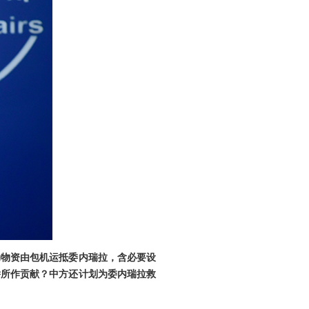
助物资由包机运抵委内瑞拉，含必要设
侨所作贡献？中方还计划为委内瑞拉救