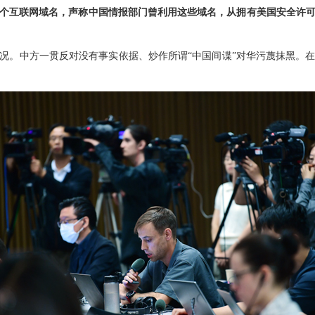
3个互联网域名，声称中国情报部门曾利用这些域名，从拥有美国安全许
况。中方一贯反对没有事实依据、炒作所谓“中国间谍”对华污蔑抹黑。