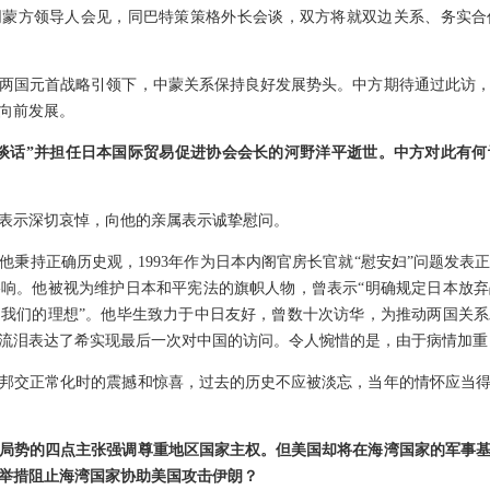
同蒙方领导人会见，同巴特策策格外长会谈，双方将就双边关系、务实合
两国元首战略引领下，中蒙关系保持良好发展势头。中方期待通过此访
向前发展。
谈话”并担任日本国际贸易促进协会会长的河野洋平逝世。中方对此有
表示深切哀悼，向他的亲属表示诚挚慰问。
他秉持正确历史观，1993年作为日本内阁官房长官就“慰安妇
”问题发表
响。他被视为维护日本和平宪法的旗帜人物，曾表示“明确规定日本放
我们的理想”。他毕生致力于中日友好，曾数十次访华，为推动两国关
流泪表达了希实现最后一次对中国的访问。令人惋惜的是，由于病情加重
邦交正常化时的震撼和惊喜，过去的历史不应被淡忘，当年的情怀应当
局势的四点主张强调尊重地区国家主权。但美国却将在海湾国家的军事
举措阻止海湾国家协助美国攻击伊朗？