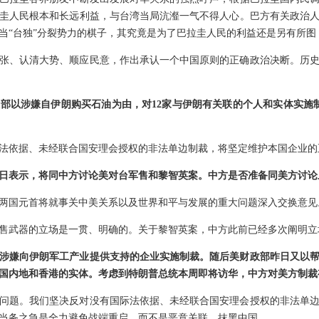
圭人民根本和长远利益，与台湾当局沆瀣一气不得人心。巴方有关政治
当“台独”分裂势力的棋子，其究竟是为了巴拉圭人民的利益还是另有所图
张、认清大势、顺应民意，作出承认一个中国原则的正确政治决断。历
部以涉嫌自伊朗购买石油为由，对12家与伊朗有关联的个人和实体实施
法依据、未经联合国安理会授权的非法单边制裁，将坚定维护本国企业的
日表示，将同中方讨论美对台军售和黎智英案。中方是否准备同美方讨论
两国元首将就事关中美关系以及世界和平与发展的重大问题深入交换意见
售武器的立场是一贯、明确的。关于黎智英案，中方此前已经多次阐明立
涉嫌向伊朗军工产业提供支持的企业实施制裁。随后美财政部昨日又以
国内地和香港的实体。考虑到特朗普总统本周即将访华，中方对美方制裁
问题。我们坚决反对没有国际法依据、未经联合国安理会授权的非法单
当务之急是全力避免战端重启，而不是恶意关联、抹黑中国。