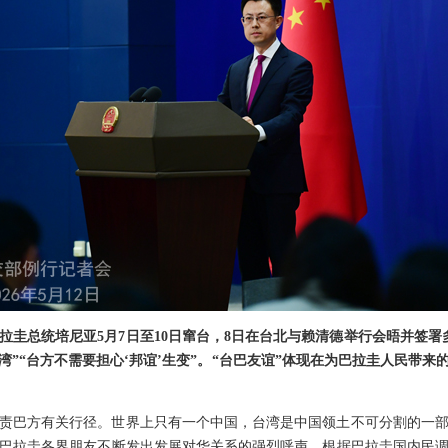
拉圭总统培尼亚5月7日至10日窜台，8日在台北与赖清德举行会晤并签署
湾”“台方不需要担心‘邦谊’生变”。“台巴友谊”体现在为巴拉圭人民带
责巴方有关行径。世界上只有一个中国，台湾是中国领土不可分割的一
巴拉圭各界朋友不断发出发展对华关系的强烈呼声，根据巴拉圭国内民