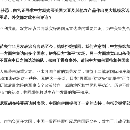
处获悉，白宫正寻求中方就购买美国大豆及其他农产品作出更大规模承诺
承诺。外交部对此有何评论？
互利共赢。双方应该共同落实好两国元首达成的重要共识，为中美经贸
苗去年11月发表涉台言论至今，始终拒绝撤回。我们注意到，中方持续加
一方面密集访问多个国家，解释日方“和平”立场。另一方面放宽出口杀
不愿在中日之间选边站队，倾向于置身事外。请问中方如何看待相关国家
人民带来深重灾难。亚太各国当前的繁荣发展，得益于二战后国际秩序
动加速破坏这一秩序、瓦解这一基础。日本“再军事化”这头“灰犀牛”正
历战后最危险的军事安全政策转向，威胁地区和世界和平稳定。历史不
主义”的妄动，共同维护赖以生存与发展的和平秩序。
尼亚胡在接受采访时表示，中国向伊朗提供了一定的支持，包括导弹零
。作为负责任大国，中国一贯严格履行应尽的国际义务，致力于止战促