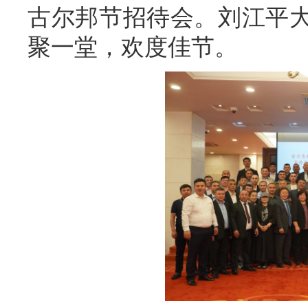
古尔邦节招待会。刘江平大
聚一堂，欢度佳节。