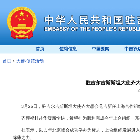
首页
使馆信息
中国要闻
中吉双
首页
>
大使/使馆活动
驻吉尔吉斯斯坦大使齐
2
3月25日，驻吉尔吉斯斯坦大使齐大愚会见吉新任上海合作组
齐预祝杜赴华履新愉快，希望杜为顺利完成今年上合组织一系
杜表示，以去年北京峰会成功举办为标志，上合组织发展进入崭
绵薄之力。